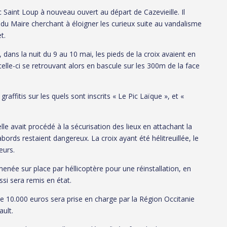
Saint Loup à nouveau ouvert au départ de Cazevieille. Il
 du Maire cherchant à éloigner les curieux suite au vandalisme
t.
ans la nuit du 9 au 10 mai, les pieds de la croix avaient en
celle-ci se retrouvant alors en bascule sur les 300m de la face
raffitis sur les quels sont inscrits « Le Pic Laïque », et «
e avait procédé à la sécurisation des lieux en attachant la
abords restaient dangereux. La croix ayant été hélitreuillée, le
eurs.
menée sur place par héllicoptère pour une réinstallation, en
ussi sera remis en état.
de 10.000 euros sera prise en charge par la Région Occitanie
ault.