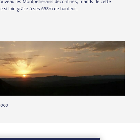
nouveau les Montpellierains déconfinés, friands de cette
de si loin grâce à ses 658m de hauteur…
roco