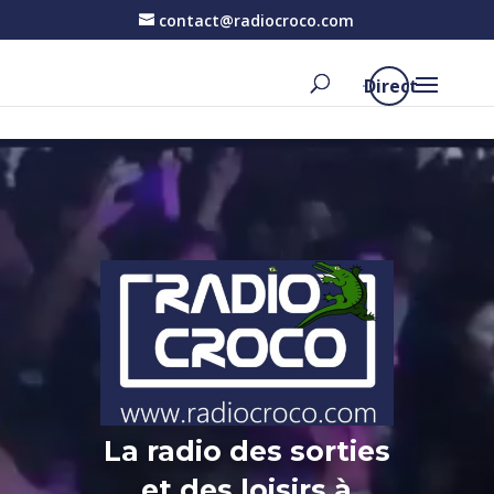
contact@radiocroco.com
Direct
Lecteur
vidéo
La radio des sorties
et des loisirs à